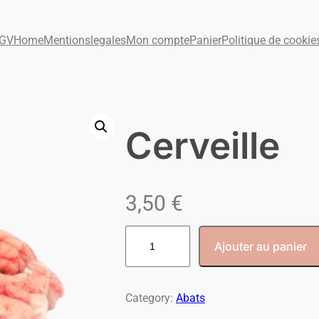
GV
Home
Mentionslegales
Mon compte
Panier
Politique de cookie
Cerveille
3,50
€
Ajouter au panier
Category:
Abats