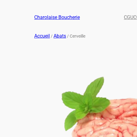
Charolaise Boucherie
CGU
C
Accueil
Abats
/
/ Cerveille